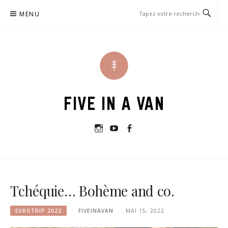
Passer
MENU
le
contenu
FIVE IN A VAN
Instagram
Youtube
Facebook
Tchéquie… Bohème and co.
EUROTRIP 2022
FIVEINAVAN
MAI 15, 2022