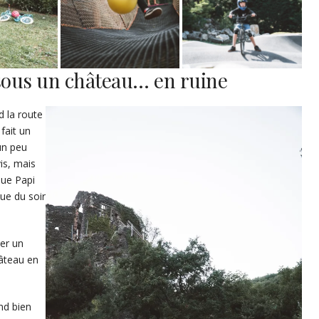
sous un château… en ruine
d la route
 fait un
un peu
is, mais
que Papi
ue du soir
er un
hâteau en
nd bien