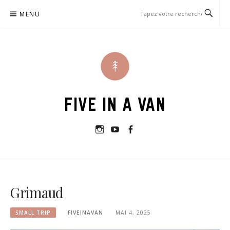
Passer
MENU
le
contenu
FIVE IN A VAN
Instagram
Youtube
Facebook
Grimaud
SMALL TRIP
FIVEINAVAN
MAI 4, 2025