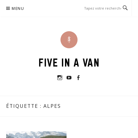
Passer
MENU
le
contenu
FIVE IN A VAN
Instagram
Youtube
Facebook
ÉTIQUETTE :
ALPES