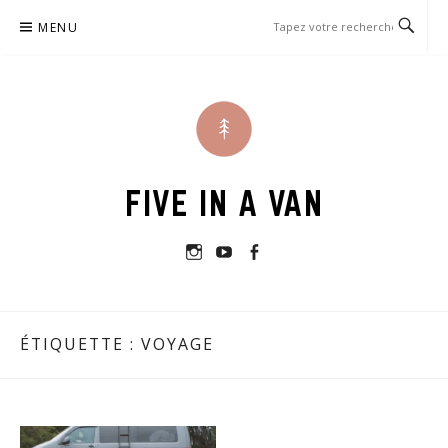
Passer
MENU
le
contenu
FIVE IN A VAN
Instagram
Youtube
Facebook
ÉTIQUETTE :
VOYAGE